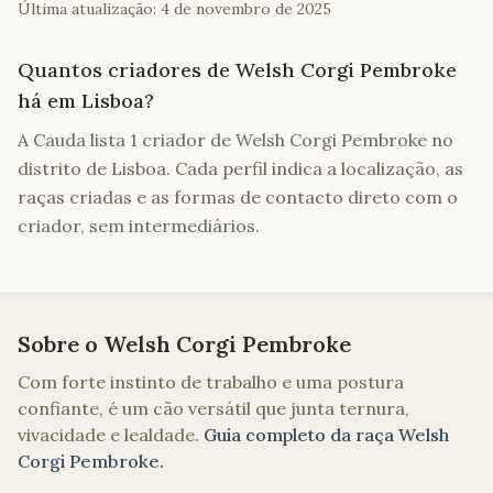
Última atualização:
4 de novembro de 2025
creche para cães, onde me dediquei a aprofundar os
meus conhecimentos sobre comportamento, treino e
criação canina, participando em inúmeros workshops e
Quantos criadores de Welsh Corgi Pembroke
seminários. Esta experiência permitiu-me estar em
há em Lisboa?
contacto diário com cães, enriquecendo a minha
A Cauda lista 1 criador de Welsh Corgi Pembroke no
compreensão e reforçando o meu compromisso com o
bem-estar animal. Através da SweetPet, tive também a
distrito de Lisboa. Cada perfil indica a localização, as
oportunidade de acolher cães resgatados, ajudando-os a
raças criadas e as formas de contacto direto com o
encontrar famílias. Para quem não tem uma preferência
criador, sem intermediários.
específica por uma raça, acredito que a melhor opção é
sempre a adoção, pois há muitos cães incríveis à espera
de uma nova oportunidade.
Sobre o
Welsh Corgi Pembroke
Com forte instinto de trabalho e uma postura
confiante, é um cão versátil que junta ternura,
vivacidade e lealdade.
Guia completo da raça
Welsh
Corgi Pembroke
.