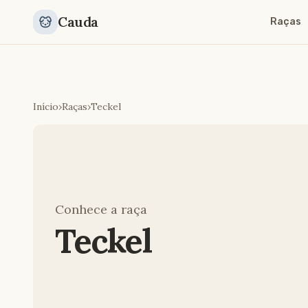
Cauda
Raças
Início
›
Raças
›
Teckel
Conhece a raça
Teckel