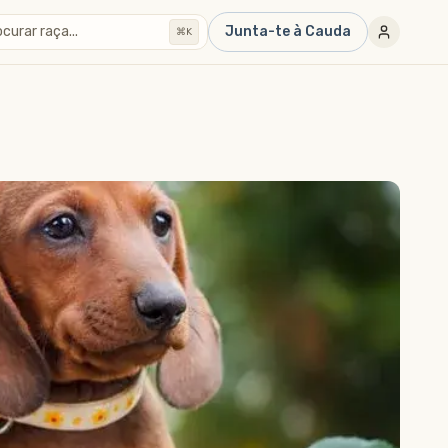
curar raça...
Junta-te à Cauda
⌘K