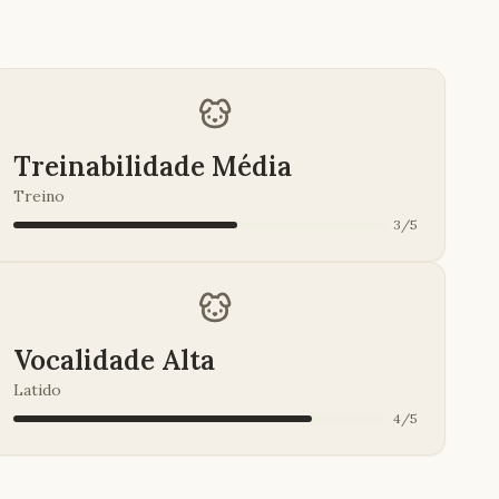
Treinabilidade Média
Treino
3
/
5
Vocalidade Alta
Latido
4
/
5