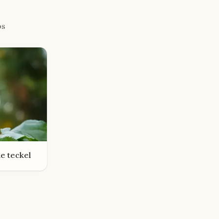
os
de
teckel