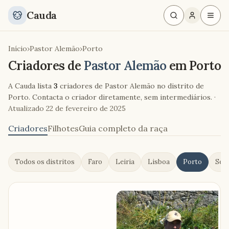
Cauda
Início
›
Pastor Alemão
›
Porto
Criadores de
Pastor Alemão
em
Porto
A Cauda lista
3
criadores de Pastor Alemão no distrito de
Porto. Contacta o criador diretamente, sem intermediários.
·
Atualizado
22 de fevereiro de 2025
Criadores
Filhotes
Guia completo da raça
Todos os distritos
Faro
Leiria
Lisboa
Porto
Setú