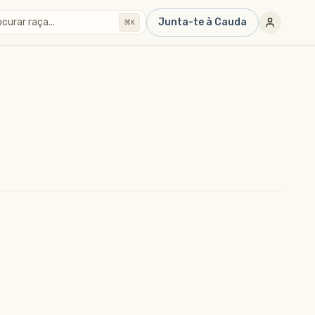
curar raça...
Junta-te à Cauda
⌘K