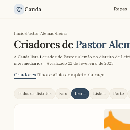
Cauda
Raças
Início
›
Pastor Alemão
›
Leiria
Criadores de
Pastor Ale
A Cauda lista
1
criador de Pastor Alemão no distrito de Leir
intermediários.
· Atualizado
22 de fevereiro de 2025
Criadores
Filhotes
Guia completo da raça
Todos os distritos
Faro
Leiria
Lisboa
Porto