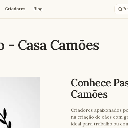
Criadores
Blog
Pro
to - Casa Camões
Conhece
Pas
Camões
Criadores apaixonados pe
na criação de cães com g
ideal para trabalho ou co