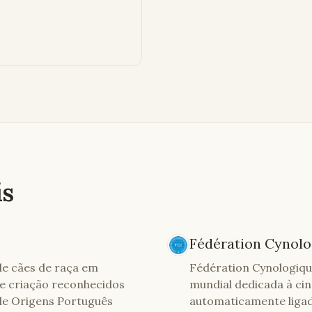
is
Fédération Cynolog
 de cães de raça em
Fédération Cynologique
de criação reconhecidos
mundial dedicada à cin
 de Origens Português
automaticamente ligad