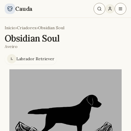
Cauda
Início
›
Criadores
›
Obsidian Soul
Obsidian Soul
Aveiro
Labrador Retriever
L