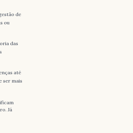
gestão de
s ou
oria das
s
enças até
e ser mais
ificam
ro. Já