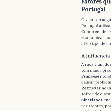
Fatores qu
Portugal
O valor do segu
Portugal utiliz
Compreender es
economizar no 
até o tipo de c
A Influência
A raça é um dos
têm maior pred
Franceses
tend
causar problem
Retriever
norm
sofrer de ques
Siberianos
enco
resistentes, po