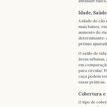
atividade físic
Idade, Saúde
A idade do cão 
mais baixos, en
aumento do risc
determinante: 
prémio ajustado
O estilo de vi
áreas urbanas,
em comparação 
para circular. 
caça podem ter 
essas práticas.
Cobertura e 
O tipo de cobe