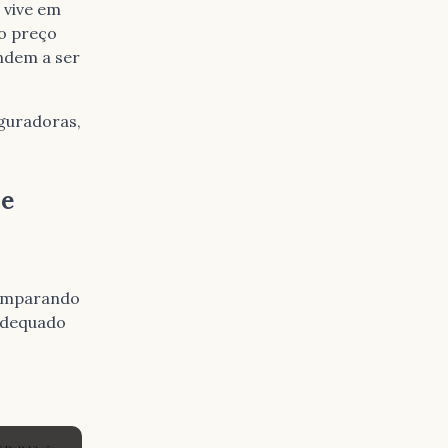
 vive em
ao preço
endem a ser
guradoras,
de
 comparando
 adequado