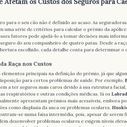
e Afetam os Custos dos Seguros para Cã
ro para o seu cão não é definido ao acaso. As seguradora
am uma série de critérios para calcular o prémio da apólice
ses fatores pode ajudá-lo a tomar decisões mais inform
seguro do seu companheiro de quatro patas. Desde a raça
obertura escolhido, cada detalhe conta para determinar o c
 da Raça nos Custos
 elementos principais na definição do prémio, já que algu
isposição para certos problemas de saúde. Por exemplo,
em a ter seguros mais caros devido à sua estrutura facial
as respiratórios e outras condições médicas. Já os
Labrad
almente apresentam prémios mais acessíveis, embora p
tões como displasia da anca ou problemas oculares.
Huski
ntram-se numa faixa intermédia, pois, apesar de serem f
dem desenvolver problemas oculares e exigem níveis eleva