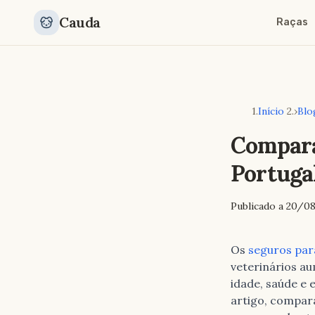
Cauda
Raças
Início
›
Blo
Compara
Portuga
Publicado a
20/08
Os
seguros par
veterinários a
idade, saúde e 
artigo, compar