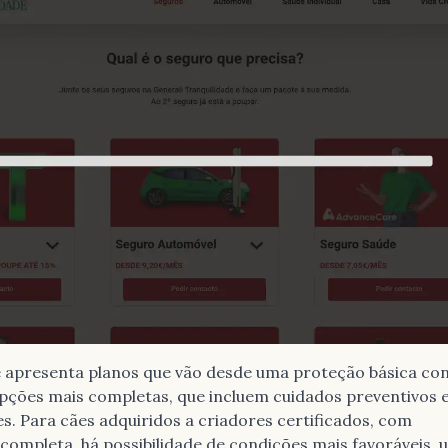
e apresenta planos que vão desde uma proteção básica co
pções mais completas, que incluem cuidados preventivos e
. Para cães adquiridos a criadores certificados, com
ompleta, há possibilidade de condições mais favoráveis, 