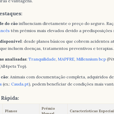
uras e vantagens.
estaques:
de do cão
influenciam diretamente o preço do seguro. Ra
ancês
têm prémios mais elevados devido a predisposições 
disponível
: desde planos básicos que cobrem acidentes a
que incluem doenças, tratamentos preventivos e terapias.
as analisadas
:
Tranquilidade
,
MAPFRE
,
Millennium bcp
(Pét
(All4pets Top).
 cão
: Animais com documentação completa, adquiridos d
s
(ex.:
Cauda.pt
), podem beneficiar de condições mais vant
Rápida:
Prémio
Planos
Características Especiai
Mensal