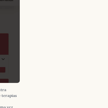
ntra
 terapias
uma vez