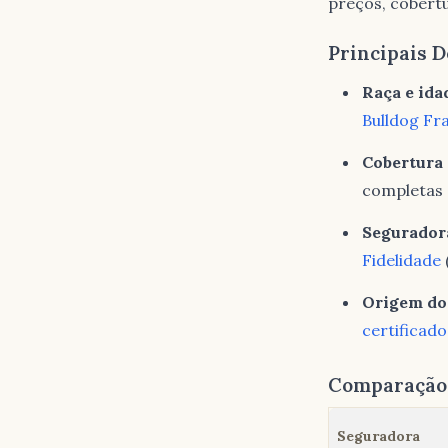
preços, cobert
Principais D
Raça e ida
Bulldog Fr
Cobertura 
completas 
Segurador
Fidelidade
Origem do
certificado
Comparação 
Seguradora