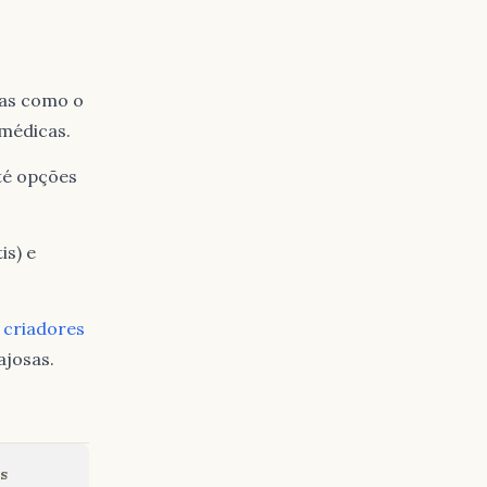
ças como o
médicas.
té opções
is) e
e
criadores
ajosas.
s