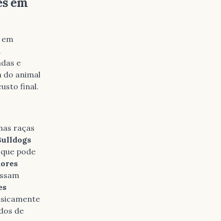
es em
s em
.
adas e
 do animal
usto final.
mas raças
Bulldogs
, que pode
ores
ossam
es
isicamente
dos de