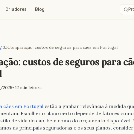
Criadores
Blog
Pro
g
›
Comparação: custos de seguros para cães em Portugal
ção: custos de seguros para c
l
/2025
⦁ 12
min leitura
a cães em Portugal
estão a ganhar relevância à medida qu
umentam. Escolher o plano certo depende de fatores como
estilo de vida do cão, bem como do orçamento disponível.
amos as principais seguradoras e os seus planos, conside