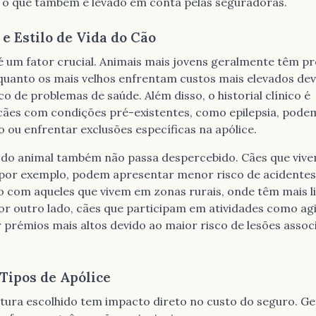
a, o que também é levado em conta pelas seguradoras.
 e Estilo de Vida do Cão
é um fator crucial. Animais mais jovens geralmente têm p
quanto os mais velhos enfrentam custos mais elevados dev
o de problemas de saúde. Além disso, o historial clínico é
cães com condições pré-existentes, como epilepsia, podem
 ou enfrentar exclusões específicas na apólice.
da do animal também não passa despercebido. Cães que viv
 por exemplo, podem apresentar menor risco de acidentes
com aqueles que vivem em zonas rurais, onde têm mais l
Por outro lado, cães que participam em atividades como agi
prémios mais altos devido ao maior risco de lesões assoc
Tipos de Apólice
rtura escolhido tem impacto direto no custo do seguro. G