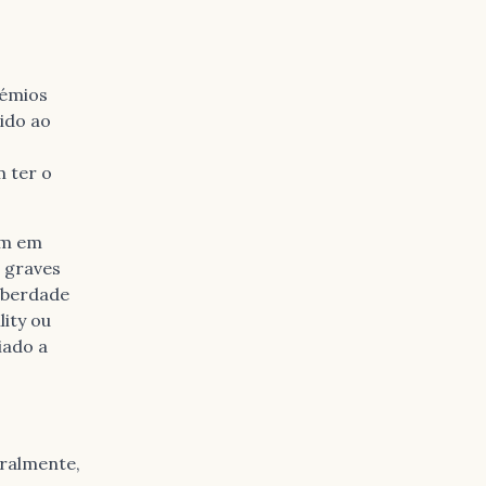
rémios
ido ao
 ter o
em em
 graves
iberdade
lity ou
iado a
eralmente,