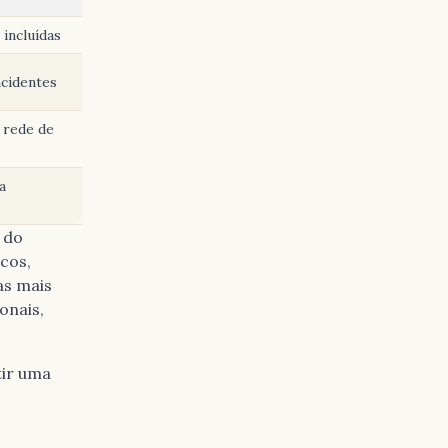
incluídas
acidentes
 rede de
a
 do
cos,
as mais
onais,
tir uma