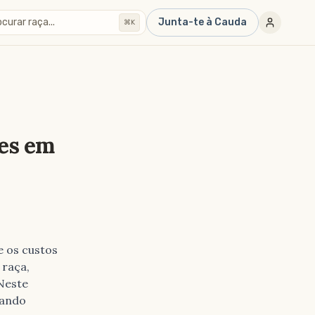
curar raça...
Junta-te à Cauda
⌘K
ães em
e os custos
 raça,
 Neste
rando