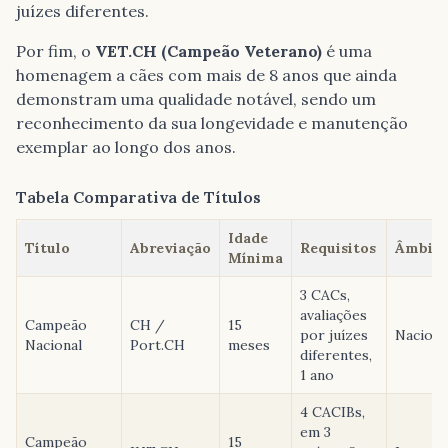
juízes diferentes.
Por fim, o
VET.CH (Campeão Veterano)
é uma
homenagem a cães com mais de 8 anos que ainda
demonstram uma qualidade notável, sendo um
reconhecimento da sua longevidade e manutenção
exemplar ao longo dos anos.
Tabela Comparativa de Títulos
Idade
Título
Abreviação
Requisitos
Âmbit
Mínima
3 CACs,
avaliações
Campeão
CH /
15
por juízes
Naciona
Nacional
Port.CH
meses
diferentes,
1 ano
4 CACIBs,
em 3
Campeão
15