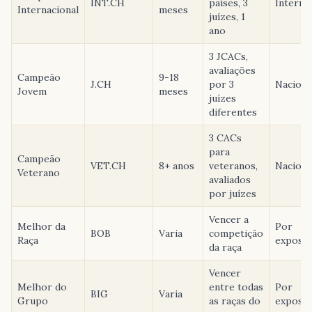
INT.CH
países, 3
Interna
Internacional
meses
juízes, 1
ano
3 JCACs,
avaliações
Campeão
9-18
J.CH
por 3
Naciona
Jovem
meses
juízes
diferentes
3 CACs
para
Campeão
VET.CH
8+ anos
veteranos,
Naciona
Veterano
avaliados
por juízes
Vencer a
Melhor da
Por
BOB
Varia
competição
Raça
exposiç
da raça
Vencer
Melhor do
entre todas
Por
BIG
Varia
Grupo
as raças do
exposiç