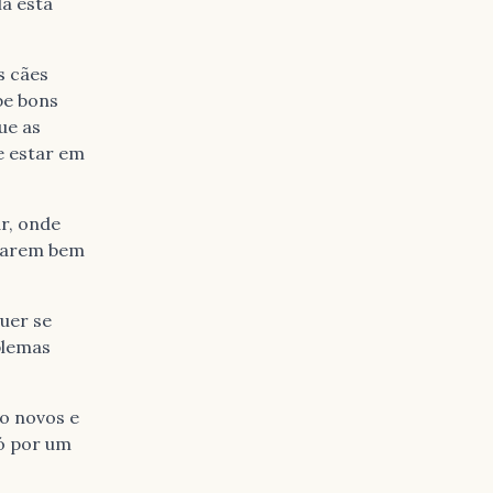
lá está
s cães
be bons
ue as
le estar em
r, onde
 darem bem
quer se
blemas
to novos e
só por um