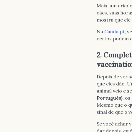
Mais, um criado
cães, suas hora
mostra que ele 
Na
Cauda.pt
, v
certos podem e
2. Complet
vaccinatio
Depois de ver s
que eles dão. 
animal veio e s
Português)
, os
Mesmo que o qu
sinal de que o 
Se você achar 
dar depois, cu