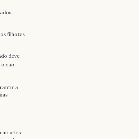
ados,
os filhotes
ado deve
r o cão
rantir a
mas
 cuidados.