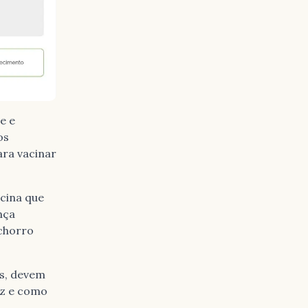
e e
os
ara vacinar
cina que
nça
chorro
s, devem
ez e como