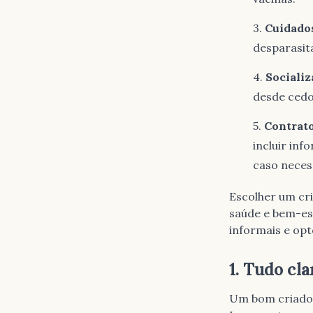
Cuidados
desparasit
Socializ
desde cedo
Contrato
incluir inf
caso neces
Escolher um cr
saúde e bem-es
informais e opt
1. Tudo cla
Um bom criador 