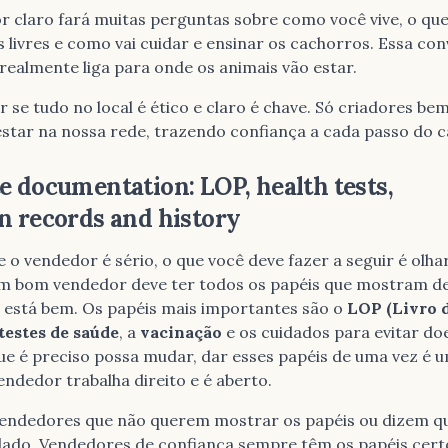
r claro fará muitas perguntas sobre como você vive, o que
s livres e como vai cuidar e ensinar os cachorros. Essa co
realmente liga para onde os animais vão estar.
er se tudo no local é ético e claro é chave. Só criadores be
star na nossa rede, trazendo confiança a cada passo do 
e documentation: LOP, health tests,
n records and history
e o vendedor é sério, o que você deve fazer a seguir é olha
Um bom vendedor deve ter todos os papéis que mostram d
e está bem. Os papéis mais importantes são o
LOP (Livro 
testes de saúde
, a
vacinação
e os cuidados para evitar do
e é preciso possa mudar, dar esses papéis de uma vez é 
vendedor trabalha direito e é aberto.
vendedores que não querem mostrar os papéis ou dizem q
idado. Vendedores de confiança sempre têm os papéis cert