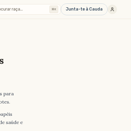
curar raça...
Junta-te à Cauda
⌘K
s
s para
otes.
papéis
 de saúde e