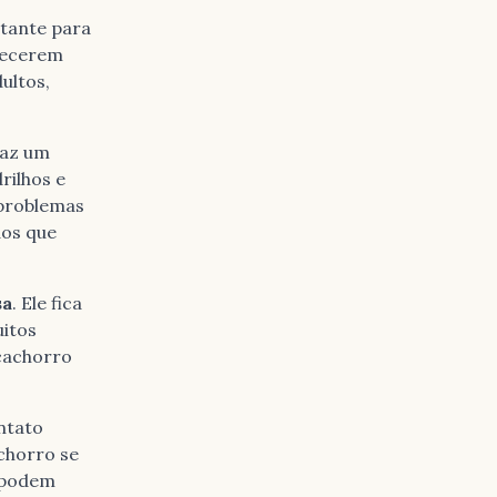
rtante para
nhecerem
ultos,
faz um
rilhos e
 problemas
dos que
sa
. Ele fica
uitos
cachorro
ntato
chorro se
e podem