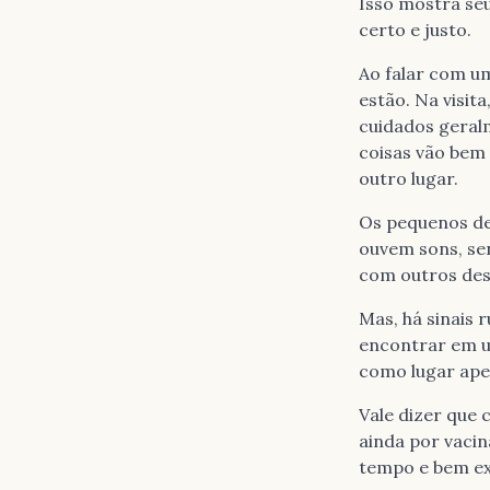
Isso mostra seu
certo e justo.
Ao falar com um
estão. Na visit
cuidados geralm
coisas vão bem 
outro lugar.
Os pequenos de
ouvem sons, se
com outros des
Mas, há sinais 
encontrar em u
como lugar ape
Vale dizer que 
ainda por vacin
tempo e bem ex