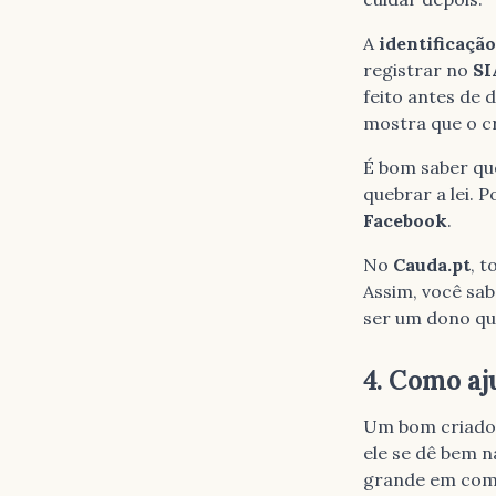
A
identificaçã
registrar no
SI
feito antes de 
mostra que o cr
É bom saber que
quebrar a lei. 
Facebook
.
No
Cauda.pt
, 
Assim, você sa
ser um dono que
4. Como aj
Um bom criador
ele se dê bem n
grande em como 