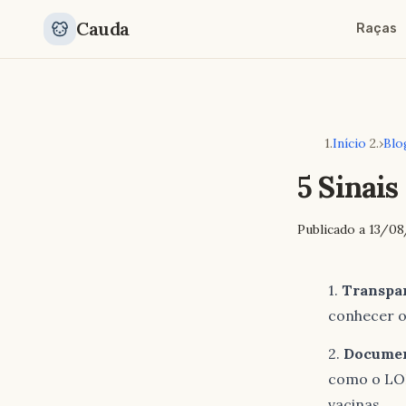
Cauda
Raças
Início
›
Blo
5 Sinais
Publicado a
13/08
Transpar
conhecer o
Documen
como o LOP
vacinas.