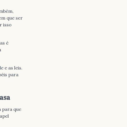
ambém,
em que ser
r isso
as é
m
 e as leis.
péis para
casa
a para que
apel