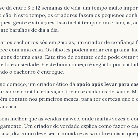
se dá entre 3 e 12 semanas de vida, um tempo muito impo
 do cão. Neste tempo, os criadores fazem os pequenos co
ques, gente e situações. Isso inclui tempo com crianças, ad
até barulhos de dia a dia.
xar os cachorros sós em gaiolas, um criador de confiança 
ece com uma casa. Os filhotes podem andar em grama, lad
r sons de uma casa. Este tipo de contato cedo pode evitar
edo e ansiedade. E este bom começo é seguido por cuida
do o cachorro é entregue.
 no começo, um criador ético dá
apoio após levar para ca
ar sobre comida, educação, treino e cuidados de saúde. M
êm contato nos primeiros meses, para ter certeza que o 
va casa.
 bem melhor que as vendas na web, onde muitas vezes o co
gamento. Um criador de verdade explica como fazer o ca
asa, diz como deve ser a comida e avisa sobre coisas qu