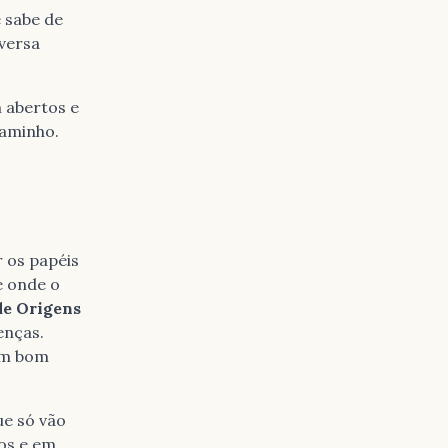
 sabe de
nversa
m abertos e
caminho.
r os papéis
e onde o
de Origens
enças.
um bom
ue só vão
os e em